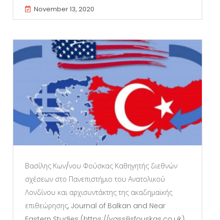
November 13, 2020
Βασίλης Κων/νου Φούσκας Καθηγητής διεθνών
σχέσεων στο Πανεπιστήμιο του Ανατολικού
Λονδίνου και αρχισυντάκτης της ακαδημαϊκής
επιθεώρησης, Journal of Balkan and Near
Eastern Studies (https://vassilisfouskas.co.uk)