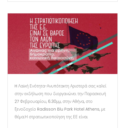
H Λαϊκή Ενότητα-Ανυπότακτη Αριστερά σας καλεί
στην εκδήλωση που διοργανώνει την Παρασκευή
27 Φεβρουαρίου, 6.30μμ, στην Αθήνα, στο
ξενοδοχείο Radisson Blu Park Hotel Athens, με
θέμα:Η στρατιωτικοποίηση της ΕΕ είναι