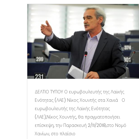
ΔΕΛΤΙΟ ΤΥΠΟΥ Ο ευρωβουλευτής της Λαϊκής
Ενότητας (ΛΑΕ) Νίκος Χουντής στα Χανιά Ο
ευρωβουλευτής της Λαϊκής Ενότητας
(ΛΑΕ),Νίκος Χουντής, θα πραγματοποιήσει
επίσκεψη, την Παρασκευή 2/11/2018,στο Νομό
Χανίων, στο πλαίσιο