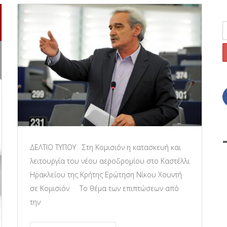
ΔΕΛΤΙΟ ΤΥΠΟΥ Στη Κομισιόν η κατασκευή και
λειτουργία του νέου αεροδρομίου στο Καστέλλι
Ηρακλείου της Κρήτης Ερώτηση Νίκου Χουντή
σε Κομισιόν Το θέμα των επιπτώσεων από
την