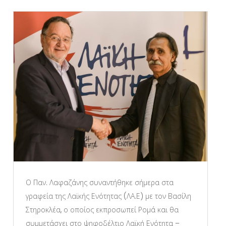
Ο Παν. Λαφαζάνης συναντήθηκε σήμερα στα
γραφεία της Λαϊκής Ενότητας (ΛΑ.Ε) με τον Βασίλη
Στηροκλέα, ο οποίος εκπροσωπεί Ρομά και θα
συμμετάσχει στο ψηφοδέλτιο Λαϊκή Ενότητα –