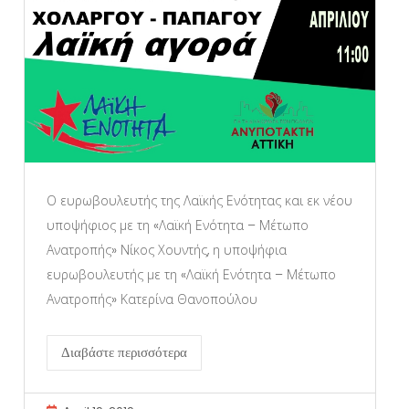
Ο ευρωβουλευτής της Λαϊκής Ενότητας και εκ νέου
υποψήφιος με τη «Λαϊκή Ενότητα – Μέτωπο
Ανατροπής» Νίκος Χουντής, η υποψήφια
ευρωβουλευτής με τη «Λαϊκή Ενότητα – Μέτωπο
Ανατροπής» Κατερίνα Θανοπούλου
Διαβάστε περισσότερα