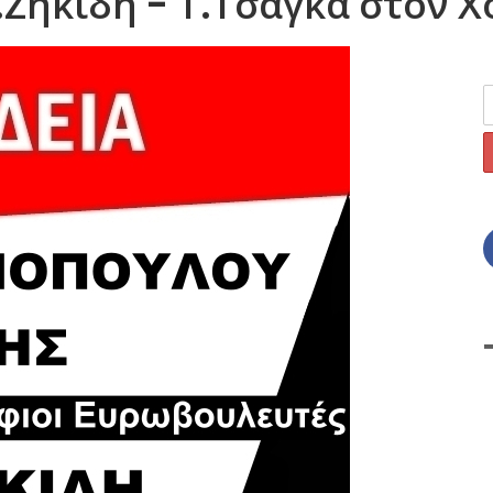
Ζηκίδη - Τ.Τσάγκα στον Χο