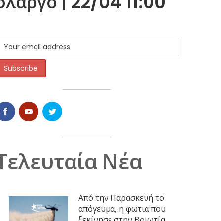
λαργό | 22/04 11:00
Τελευταία Νέα
Από την Παρασκευή το
απόγευμα, η φωτιά που
ξεκίνησε στην Βοιωτία,