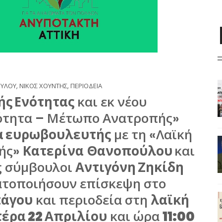
ΟΥΛΟΥ
,
ΝΙΚΟΣ ΧΟΥΝΤΗΣ
,
ΠΕΡΙΟΔΕΙΑ
ής Ενότητας
και εκ νέου
νότητα – Μέτωπο Ανατροπής»
 ευρωβουλευτής
με τη «Λαϊκή
πής»
Κατερίνα
Θανοπούλου
και
ς σύμβουλοι
Αντιγόνη Ζηκίδη
τοποιήσουν επίσκεψη στο
άγου
και περιοδεία στη
λαϊκή
έρα 22 Απριλίου
και ώρα
11:00