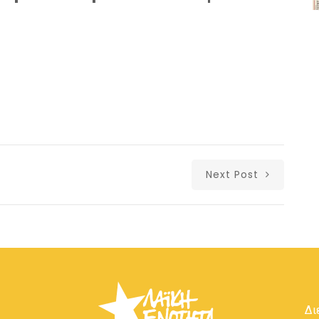
Next Post
Δι