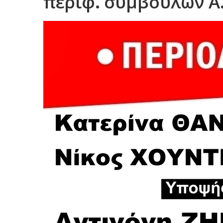
περιφ. συμβούλων Α.