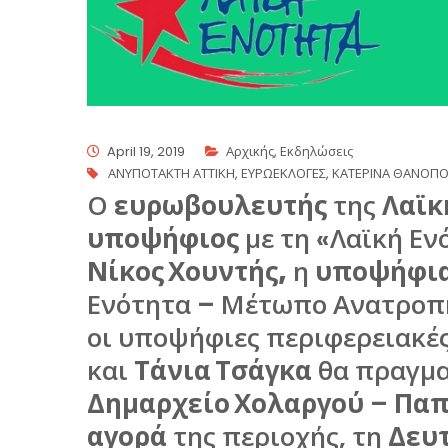
April 19, 2019
Αρχικής
,
Εκδηλώσεις
ΑΝΥΠΟΤΑΚΤΗ ΑΤΤΙΚΗ
,
ΕΥΡΩΕΚΛΟΓΕΣ
,
ΚΑΤΕΡΙΝΑ ΘΑΝΟΠ
Ο
ευρωβουλευτής
της
Λαϊκ
υποψήφιος
με τη «Λαϊκή Ε
Νίκος Χουντής,
η
υποψήφια
Ενότητα – Μέτωπο Ανατρο
οι υποψήφιες περιφερειακέ
και
Τάνια Τσάγκα
θα πραγμα
Δημαρχείο Χολαργού
–
Παπ
αγορά
της περιοχής, τη
Δευτ