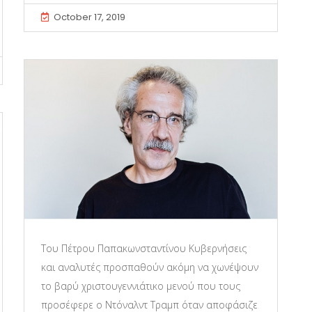
October 17, 2019
Του Πέτρου Παπακωνσταντίνου Κυβερνήσεις
και αναλυτές προσπαθούν ακόμη να χωνέψουν
το βαρύ χριστουγεννιάτικο μενού που τους
προσέφερε ο Ντόναλντ Τραμπ όταν αποφάσιζε