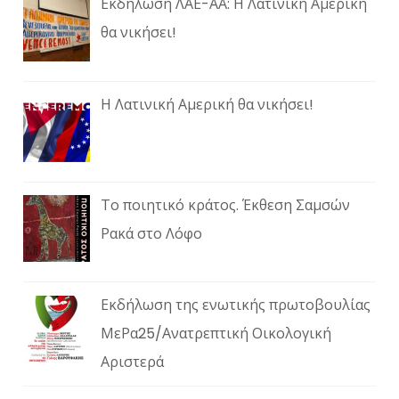
Εκδήλωση ΛΑΕ-ΑΑ: Η Λατινική Αμερική
θα νικήσει!
Η Λατινική Αμερική θα νικήσει!
Το ποιητικό κράτος. Έκθεση Σαμσών
Ρακά στο Λόφο
Εκδήλωση της ενωτικής πρωτοβουλίας
ΜεΡα25/Ανατρεπτική Οικολογική
Αριστερά