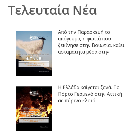
Τελευταία Νέα
Από την Παρασκευή το
απόγευμα, η φωτιά που
ξεκίνησε στην Βοιωτία, καίει
ασταμάτητα μέσα στην
Η Ελλάδα καίγεται ξανά. Το
Πόρτο Γερμενό στην Αττική
σε πύρινο κλοιό.