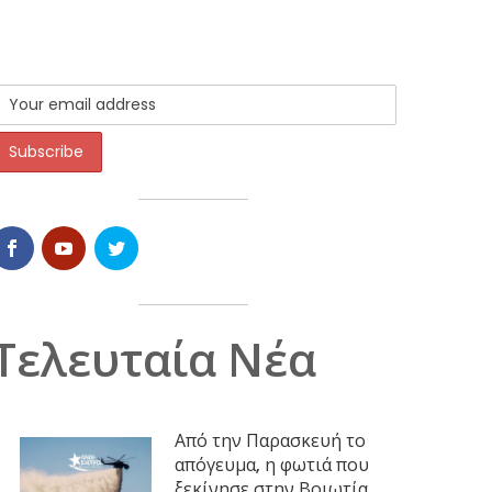
Τελευταία Νέα
Από την Παρασκευή το
απόγευμα, η φωτιά που
ξεκίνησε στην Βοιωτία,