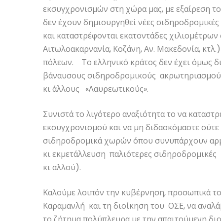
εκσυγχρονισμών στη χώρα μας, με εξαίρεση το 
δεν έχουν δημιουργηθεί νέες σιδηροδρομικές 
και καταστρέφονται εκατοντάδες χιλιομέτρων
Αιτωλοακαρνανία, Κοζάνη, Αν. Μακεδονία, κτλ.
πόλεων. Το ελληνικό κράτος δεν έχει όμως δ
βάναυσους σιδηροδρομικούς ακρωτηριασμούς
κι άλλους «Λαυρεωτικούς».
Συνιστά το λιγότερο αναξιότητα το να καταστ
εκσυγχρονισμού και να μη διδασκόμαστε ούτε
σιδηροδρομικά χωρών όπου συνυπάρχουν αρμο
κι εκμετάλλευση παλιότερες σιδηροδρομικές 
κι αλλού).
Καλούμε λοιπόν την κυβέρνηση, προσωπικά το
Καραμανλή και τη διοίκηση του ΟΣΕ, να αναλά
το ζήτημα πολύπλευρα με την απαιτούμενη δι