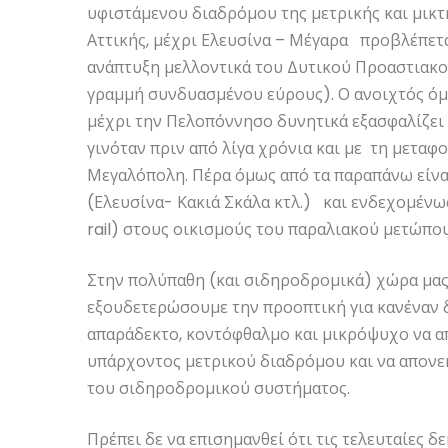
υφιστάμενου διαδρόμου της μετρικής και μικτ
Αττικής, μέχρι Ελευσίνα – Μέγαρα προβλέπετα
ανάπτυξη μελλοντικά του Δυτικού Προαστιακού
γραμμή συνδυασμένου εύρους). Ο ανοιχτός όμ
μέχρι την Πελοπόννησο δυνητικά εξασφαλίζει
γινόταν πριν από λίγα χρόνια και με τη μετα
Μεγαλόπολη. Πέρα όμως από τα παραπάνω είναι
(Ελευσίνα- Κακιά Σκάλα κτλ.) και ενδεχομένως 
rail) στους οικισμούς του παραλιακού μετώπου
Στην πολύπαθη (και σιδηροδρομικά) χώρα μας
εξουδετερώσουμε την προοπτική για κανέναν δ
απαράδεκτο, κοντόφθαλμο και μικρόψυχο να α
υπάρχοντος μετρικού διαδρόμου και να απονε
του σιδηροδρομικού συστήματος.
Πρέπει δε να επισημανθεί ότι τις τελευταίες δ