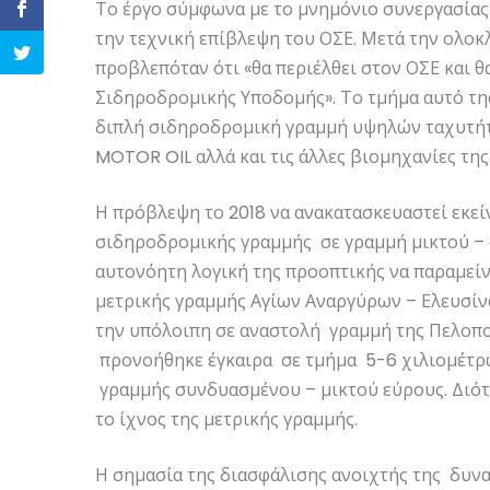
Το έργο σύμφωνα με το μνημόνιο συνεργασίας
την τεχνική επίβλεψη του ΟΣΕ. Μετά την ολ
προβλεπόταν ότι «θα περιέλθει στον ΟΣΕ και 
Σιδηροδρομικής Υποδομής». Το τμήμα αυτό της
διπλή σιδηροδρομική γραμμή υψηλών ταχυτήτω
MOTOR OIL αλλά και τις άλλες βιομηχανίες της
Η πρόβλεψη το 2018 να ανακατασκευαστεί εκεί
σιδηροδρομικής γραμμής σε γραμμή μικτού –
αυτονόητη λογική της προοπτικής να παραμείν
μετρικής γραμμής Αγίων Αναργύρων – Ελευσίνα
την υπόλοιπη σε αναστολή γραμμή της Πελοπον
προνοήθηκε έγκαιρα σε τμήμα 5-6 χιλιομέτρω
γραμμής συνδυασμένου – μικτού εύρους. Διότι
το ίχνος της μετρικής γραμμής.
Η σημασία της διασφάλισης ανοιχτής της δυν