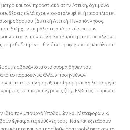
μετρό και τον προαστιακό στην Αττική, όχι μόνο
συνδέσεις αλλά έχουν εγκαταλειφθεί ή παροπλιστεί
 σιδηροδρόμου (Δυτική Αττική, Πελοπόννησος,
) που διέρχονται μάλιστα από τα κέντρα των
ικαίωμα στην πολυτελή βαρβαρότητα και σε άλλους
 με μεθοδευμένη θανάτωση αφήνοντας κατάλοιπα
ρέφουμε αβασάνιστα στο όνομα δήθεν του
 από το παράδειγμα άλλων προηγμένων
νικότατα με πλήρη αξιοποίηση ή επαναλειτουργία
γραμμές με υπερσύγχρονες (π.χ. Ελβετία, Γερμανία
ν ίδιο τον υπουργό Υποδομών και Μεταφορών κ.
βουν έγκαιρα τις ευθύνες τους. Να επανεξετάσουν
ορατικότητα και να τηρηθούν όσα προβλέφτηκαν το