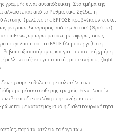
ής γραμμής είναι αυταπόδεικτη. Στο τμήμα της
ι άλλωστε και από το Ρυθμιστικό Σχέδιο η
 Αττικής, (μελέτες της ΕΡΓΟΣΕ προβλέπουν κι εκεί
ως μετρικός διάδρομος από την Αττική (Θριάσιο)
 και πιθανές εμπορευματικές μεταφορές, όπως
φορά πετρελαίου από τα ΕΛΠΕ (Απρόπυργο) στη
 βέβαια αξιοποιήσιμος και για τουριστική χρήση
(μελλοντικά) και για τοπικές μετακινήσεις (light
.
 δεν έχουμε καθόλου την πολυτέλεια να
ιάδρομο μέσου σταθερής τροχιάς. Είναι λοιπόν
ποκόβεται αδικαιολόγητα η συνέχεια του
κρώνεται με κατατεμαχισμό η διαλειτουργικότητα
εκαετίες, παρά τα ατέλειωτα έργα των