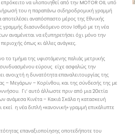
 επρόκειτο να υλοποιηθεί από την MOTOR OIL υπό
οκλήρωσή του η παραπάνω σιδηροδρομική γραμμή
θα αποτελέσει αναπόσπαστο μέρος της Εθνικής
 γραμμής διασυνδεόμενο στον Ισθμό με τη νέα
ν αναμένεται να εξυπηρετήσει όχι μόνο την
 περιοχής όπως κι άλλες ανάγκες.
νο το τμήμα της υφιστάμενης παλιάς μετρικής
 συνδυασμένου εύρους είχε ασφαλώς την
ει ανοιχτή η δυνατότητα επαναλειτουργίας της
ς – Μεγάρων – Κορίνθου, και της σύνδεσής της με
νήσου. Γι’ αυτό άλλωστε πριν από μια 20ετία
ν ανάμεσα Κινέτα – Κακιά Σκάλα η κατασκευή
 εκεί η νέα διπλή «κανονική» γραμμή επικάλυπτε
ατότητας επαναξιοποίησης οποτεδήποτε του