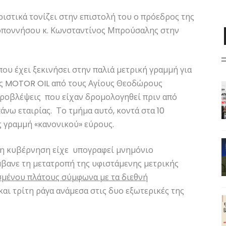
ιστικά τονίζει στην επιστολή του ο πρόεδρος της
οποννήσου κ. Κωνσταντίνος Μπρούσαλης στην
ου έχει ξεκινήσει στην παλιά μετρική γραμμή για
ς MOTOR OIL από τους Αγίους Θεοδώρους
ς προβλέψεις που είχαν δρομολογηθεί πριν από
νω εταιρίας. Το τμήμα αυτό, κοντά στα 10
ς γραμμή «κανονικού» εύρους.
νη κυβέρνηση είχε υπογραφεί μνημόνιο
βανε τη μετατροπή της υφιστάμενης μετρικής
μένου πλάτους σύμφωνα με τα διεθνή
αι τρίτη ράγα ανάμεσα στις δυο εξωτερικές της