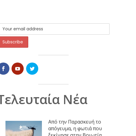
Τελευταία Νέα
Από την Παρασκευή το
απόγευμα, η φωτιά που
ξεκίνησε στην Βοιωτία,