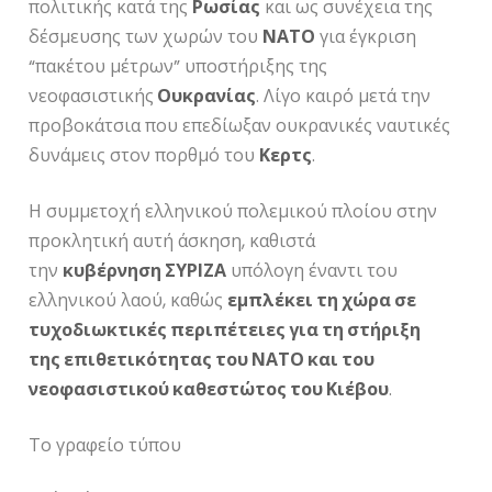
πολιτικής κατά της
Ρωσίας
και ως συνέχεια της
δέσμευσης των χωρών του
ΝΑΤΟ
για έγκριση
“πακέτου μέτρων” υποστήριξης της
νεοφασιστικής
Ουκρανίας
. Λίγο καιρό μετά την
προβοκάτσια που επεδίωξαν ουκρανικές ναυτικές
δυνάμεις στον πορθμό του
Κερτς
.
Η συμμετοχή ελληνικού πολεμικού πλοίου στην
προκλητική αυτή άσκηση, καθιστά
την
κυβέρνηση ΣΥΡΙΖΑ
υπόλογη έναντι του
ελληνικού λαού, καθώς
εμπλέκει τη χώρα σε
τυχοδιωκτικές περιπέτειες για τη στήριξη
της επιθετικότητας του ΝΑΤΟ και του
νεοφασιστικού καθεστώτος του Κιέβου
.
Το γραφείο τύπου