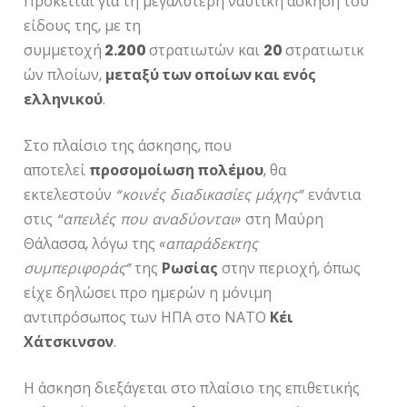
Πρόκειται για τη μεγαλύτερη ναυτική άσκηση του
είδους της, με τη
συμμετοχή
2.200
στρατιωτών και
20
στρατιωτικ
ών πλοίων,
μεταξύ των οποίων και ενός
ελληνικού
.
Στο πλαίσιο της άσκησης, που
αποτελεί
προσομοίωση πολέμου
, θα
εκτελεστούν
“κοινές διαδικασίες μάχης”
ενάντια
στις
“απειλές που αναδύονται»
στη Μαύρη
Θάλασσα, λόγω της
«απαράδεκτης
συμπεριφοράς”
της
Ρωσίας
στην περιοχή, όπως
είχε δηλώσει προ ημερών η μόνιμη
αντιπρόσωπος των ΗΠΑ στο ΝΑΤΟ
Κέι
Χάτσκινσον
.
Η άσκηση διεξάγεται στο πλαίσιο της επιθετικής