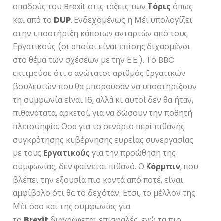
οπαδούς του Brexit στις τάξεις των
Τόρις
όπως
και από το
DUP
. Ενδεχομένως η Μέι υπολογίζει
στην υποστήριξη κάποιων ανταρτών από τους
Εργατικούς (οι οποίοι είναι επίσης διχασμένοι
στο θέμα των σχέσεων με την Ε.Ε.). Το BBC
εκτιμούσε ότι ο ανώτατος αριθμός Εργατικών
βουλευτών που θα μπορούσαν να υποστηρίξουν
τη συμφωνία είναι 16, αλλά κι αυτοί δεν θα ήταν,
πιθανότατα, αρκετοί, για να δώσουν την ποθητή
πλειοψηφία. Οσο για το σενάριο περί πιθανής
συγκρότησης κυβέρνησης ευρείας συνεργασίας
με τους
Εργατικούς
για την προώθηση της
συμφωνίας, δεν φαίνεται πιθανό. Ο
Κόρμπιν
, που
βλέπει την εξουσία πιο κοντά από ποτέ, είναι
αμφίβολο ότι θα το δεχόταν. Ετσι, το μέλλον της
Μέι όσο και της συμφωνίας για
το
Brexit
διαγράφεται επισφαλές, ενώ τα πιο