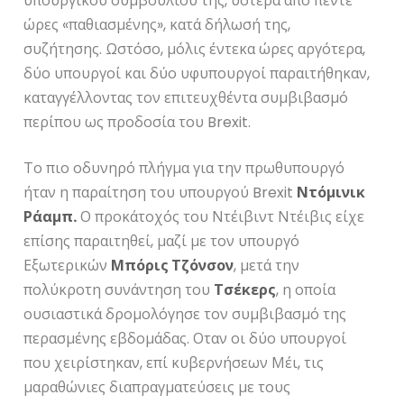
υπουργικού συμβουλίου της, ύστερα από πέντε
ώρες «παθιασμένης», κατά δήλωσή της,
συζήτησης. Ωστόσο, μόλις έντεκα ώρες αργότερα,
δύο υπουργοί και δύο υφυπουργοί παραιτήθηκαν,
καταγγέλλοντας τον επιτευχθέντα συμβιβασμό
περίπου ως προδοσία του Brexit.
Το πιο οδυνηρό πλήγμα για την πρωθυπουργό
ήταν η παραίτηση του υπουργού Brexit
Ντόμινικ
Ράαμπ.
Ο προκάτοχός του Ντέιβιντ Ντέιβις είχε
επίσης παραιτηθεί, μαζί με τον υπουργό
Εξωτερικών
Μπόρις Τζόνσον
, μετά την
πολύκροτη συνάντηση του
Τσέκερς
, η οποία
ουσιαστικά δρομολόγησε τον συμβιβασμό της
περασμένης εβδομάδας. Οταν οι δύο υπουργοί
που χειρίστηκαν, επί κυβερνήσεων Μέι, τις
μαραθώνιες διαπραγματεύσεις με τους