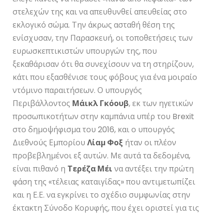
στελεχών της και να απευθυνθεί απευθείας στο
εκλογικό σώμα. Την άκρως ασταθή θέση της
ενίσχυσαν, την Παρασκευή, οι τοποθετήσεις των
ευρωσκεπτικιστών υπουργών της, που
ξεκαθάρισαν ότι θα συνεχίσουν να τη στηρίζουν,
κάτι που εξασθένισε τους φόβους για ένα μοιραίο
ντόμινο παραιτήσεων. Ο υπουργός
Περιβάλλοντος
Μάικλ Γκόουβ
, εκ των ηγετικών
προσωπικοτήτων στην καμπάνια υπέρ του Brexit
στο δημοψήφισμα του 2016, και ο υπουργός
Διεθνούς Εμπορίου
Λίαμ Φοξ
ήταν οι πλέον
προβεβλημένοι εξ αυτών. Με αυτά τα δεδομένα,
είναι πιθανό η
Τερέζα Μέι
να αντέξει την πρώτη
φάση της «τέλειας καταιγίδας» που αντιμετωπίζει
και η Ε.Ε. να εγκρίνει το σχέδιο συμφωνίας στην
έκτακτη Σύνοδο Κορυφής, που έχει οριστεί για τις