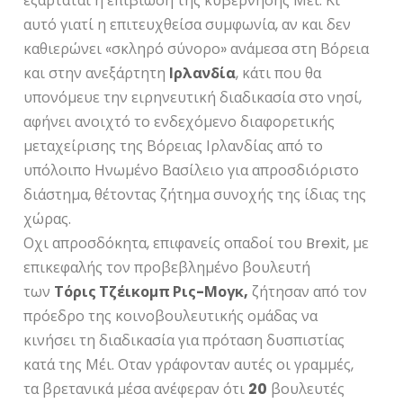
εξαρτάται η επιβίωση της κυβέρνησης Μέι. Κι
αυτό γιατί η επιτευχθείσα συμφωνία, αν και δεν
καθιερώνει «σκληρό σύνορο» ανάμεσα στη Βόρεια
και στην ανεξάρτητη
Ιρλανδία
, κάτι που θα
υπονόμευε την ειρηνευτική διαδικασία στο νησί,
αφήνει ανοιχτό το ενδεχόμενο διαφορετικής
μεταχείρισης της Βόρειας Ιρλανδίας από το
υπόλοιπο Ηνωμένο Βασίλειο για απροσδιόριστο
διάστημα, θέτοντας ζήτημα συνοχής της ίδιας της
χώρας.
Οχι απροσδόκητα, επιφανείς οπαδοί του Brexit, με
επικεφαλής τον προβεβλημένο βουλευτή
των
Τόρις Τζέικομπ Ρις-Μογκ,
ζήτησαν από τον
πρόεδρο της κοινοβουλευτικής ομάδας να
κινήσει τη διαδικασία για πρόταση δυσπιστίας
κατά της Μέι. Οταν γράφονταν αυτές οι γραμμές,
τα βρετανικά μέσα ανέφεραν ότι
20
βουλευτές