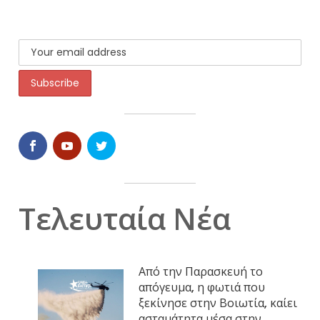
Τελευταία Νέα
Από την Παρασκευή το
απόγευμα, η φωτιά που
ξεκίνησε στην Βοιωτία, καίει
ασταμάτητα μέσα στην