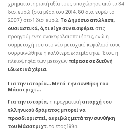
χρηματιστηριακή αξία τους υποχώρησε από τα 34
δισ. ευρώ (στα μέσα του 2014, 80 δισ. ευρώ το
2007) στο 1 δισ. ευρώ.
Το Δημόσιο απώλεσε,
ουσιαστικά, ό,τι είχε συνεισφέρει
στις
προηγούμενες ανακεφαλαιοποιήσεις, ενώ η
συμμετοχή του στο νέο μετοχικό κεφάλαιό τους
συρρικνώθηκε ή καλύτερα εξατμίστηκε. Έτσι, η
πλειοψηφία των μετοχών
πέρασε σε διεθνή
ιδιωτικά χέρια.
Για την ιστορία… Μετά την συνθήκη του
Μάαστριχτ…
Για την ιστορία,
η πραγματική
απαρχή του
ελληνικού δράματος μπορεί να
προσδιοριστεί, ακριβώς μετά την συνθήκη
του Μάαστριχτ
, το έτος 1994.