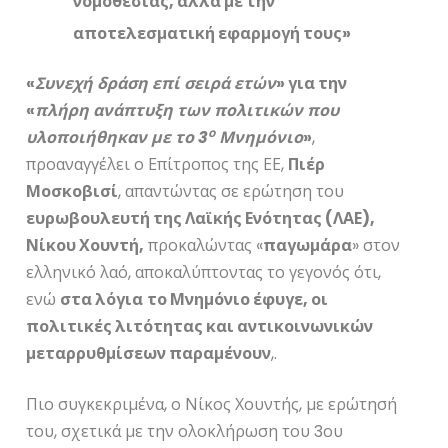
νομοθεσίας, αλλά με την
αποτελεσματική εφαρμογή τους»
«
Συνεχή δράση επί σειρά ετών
» για την
«
πλήρη ανάπτυξη των πολιτικών που
ο
υλοποιήθηκαν με το 3
Μνημόνιο
»
,
προαναγγέλει ο Επίτροπος της ΕΕ,
Πιέρ
Μοσκοβισί
, απαντώντας σε ερώτηση του
ευρωβουλευτή της Λαϊκής Ενότητας (ΛΑΕ),
Νίκου Χουντή,
προκαλώντας «
παγωμάρα
» στον
ελληνικό λαό, αποκαλύπτοντας το γεγονός ότι,
ενώ
στα λόγια
το Μνημόνιο έφυγε, οι
πολιτικές λιτότητας και αντικοινωνικών
μεταρρυθμίσεων παραμένουν
,.
Πιο συγκεκριμένα, ο Νίκος Χουντής, με ερώτησή
του, σχετικά με την ολοκλήρωση του 3ου