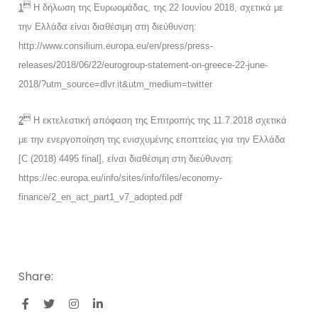

1
Η δήλωση της Ευρωομάδας, της 22 Ιουνίου 2018, σχετικά με
την Ελλάδα είναι διαθέσιμη στη διεύθυνση:
http://www.consilium.europa.eu/en/press/press-
releases/2018/06/22/eurogroup-statement-on-greece-22-june-
2018/?utm_source=dlvr.it&utm_medium=twitter

2
Η εκτελεστική απόφαση της Επιτροπής της 11.7.2018 σχετικά
με την ενεργοποίηση της ενισχυμένης εποπτείας για την Ελλάδα
[C (2018) 4495 final], είναι διαθέσιμη στη διεύθυνση:
https://ec.europa.eu/info/sites/info/files/economy-
finance/2_en_act_part1_v7_adopted.pdf
Share: