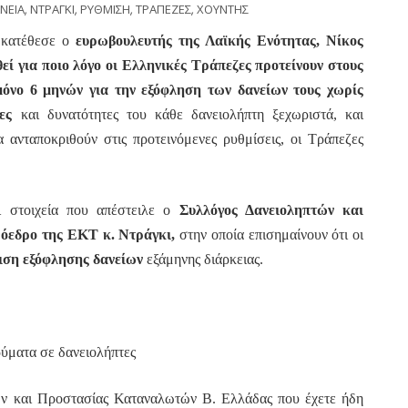
ΝΕΙΑ
,
ΝΤΡΑΓΚΙ
,
ΡΥΘΜΙΣΗ
,
ΤΡΑΠΕΖΕΣ
,
ΧΟΥΝΤΗΣ
κατέθεσε ο
ευρωβουλευτής της Λαϊκής Ενότητας, Νίκος
ί για ποιο λόγο οι Ελληνικές Τράπεζες προτείνουν στους
μόνο 6 μηνών για την εξόφληση των δανείων τους
χωρίς
ες
και δυνατότητες του κάθε δανειολήπτη ξεχωριστά, και
ανταποκριθούν στις προτεινόμενες ρυθμίσεις, οι Τράπεζες
 στοιχεία που απέστειλε ο
Συλλόγος Δανειοληπτών και
όεδρο της ΕΚΤ κ. Ντράγκι,
στην οποία επισημαίνουν ότι οι
ιση εξόφλησης δανείων
εξάμηνης διάρκειας.
ρύματα σε δανειολήπτες
ν και Προστασίας Καταναλωτών Β. Ελλάδας που έχετε ήδη