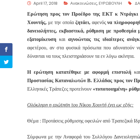
April 17, 2018
Ανακοινώσεις
,
ΕΥΡΩΒΟΥΛΗ
ΔΑ
Ερώτηση προς τον Προέδρο της ΕΚΤ κ Ντράγκι
Χουντής,
με την οποία
ζητάει,
αφενός
να πληροφορηθε
δανειολήπτες, εκβιαστικά, ρύθμιση με προθεσμία 
εξατομίκευση
και
αγνοώντας τις ιδιαίτερες ανάγκ
αφετέρου, αν στα φυσικά πρόσωπα που αδυνατούν να 
δύνανται να τους πλειστηριάσουν τα εν λόγω ακίνητα.
Η ερώτηση κατατέθηκε με αφορμή επιστολή
και
Προστασίας Καταναλωτών Β. Ελλάδας προς τον Πρ
Ελληνικές Τράπεζες προτείνουν
«τυποποιημένη» ρύθμ
Ολόκληρη η ερώτηση του Νίκου Χουντή έχει ως εξής:
Θέμα : Προτάσεις ρύθμισης οφειλών από Τραπεζικά Ιδ
Σύμφωνα με την Αναφορά του Συλλόγου Δανειοληπτώ