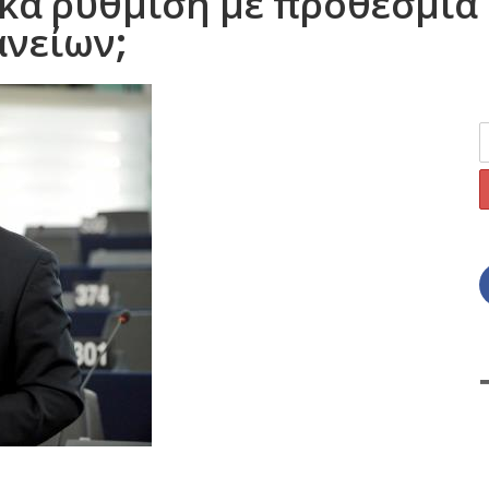
κά ρύθμιση με προθεσμία 
ανείων;