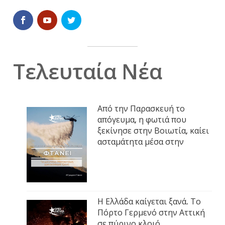
Τελευταία Νέα
Από την Παρασκευή το
απόγευμα, η φωτιά που
ξεκίνησε στην Βοιωτία, καίει
ασταμάτητα μέσα στην
Η Ελλάδα καίγεται ξανά. Το
Πόρτο Γερμενό στην Αττική
σε πύρινο κλοιό.