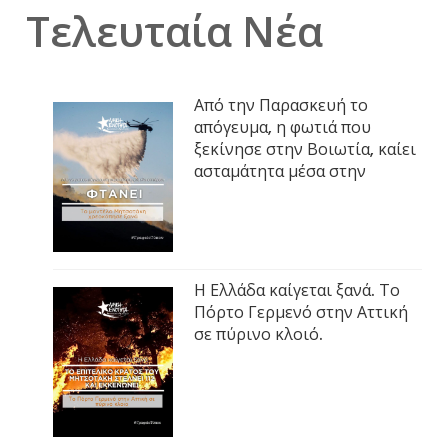
Τελευταία Νέα
Από την Παρασκευή το
απόγευμα, η φωτιά που
ξεκίνησε στην Βοιωτία, καίει
ασταμάτητα μέσα στην
Η Ελλάδα καίγεται ξανά. Το
Πόρτο Γερμενό στην Αττική
σε πύρινο κλοιό.