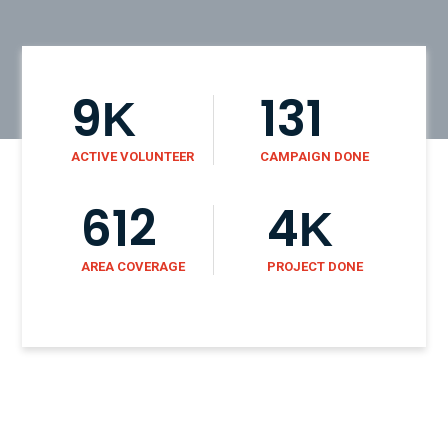
9
131
K
ACTIVE VOLUNTEER
CAMPAIGN DONE
612
4
K
AREA COVERAGE
PROJECT DONE