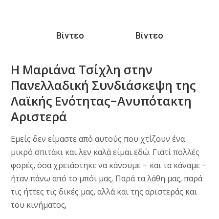
Βίντεο
Βίντεο
Η Μαριάνα Τσίχλη στην
Ο Δημήτρης Στρατούλης στην
Πανελλαδική Συνδιάσκεψη της
Πανελλαδική Συνδιάσκεψη της
Λαϊκής Ενότητας-Ανυπότακτη
Λαϊκής Ενότητας-Ανυπότακτη
Αριστερά
Αριστερά
Εμείς δεν είμαστε από αυτούς που χτίζουν ένα
Η ανάπτυξη του λαϊκού κινήματος είναι βασική
μικρό σπιτάκι και λεν καλά είμαι εδώ. Γιατί πολλές
προϋπόθεση για την αλλαγή συνειδήσεων και
φορές, όσα χρειάστηκε να κάνουμε – και τα κάναμε –
συσχετισμών υπέρ των δυνάμεων της εργασίας και
ήταν πάνω από το μπόι μας. Παρά τα λάθη μας, παρά
της Αριστεράς, για ένα σχέδιο ανατροπής, αλλαγής
τις ήττες τις δικές μας, αλλά και της αριστεράς και
και ελπίδας.
του κινήματος,