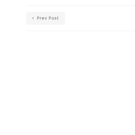
Prev Post
Αρχική
Ανακοινώσεις
Άρθρα
Υλικά
Επικοινωνία
Ισολογισμοί Λαϊκής Ενότητας