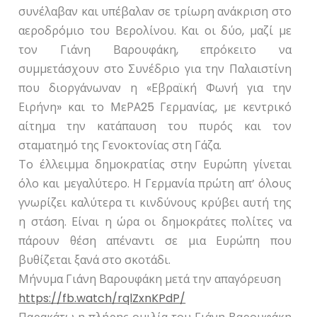
συνέλαβαν και υπέβαλαν σε τρίωρη ανάκριση στο
αεροδρόμιο του Βερολίνου. Και οι δύο, μαζί με
τον Γιάνη Βαρουφάκη, επρόκειτο να
συμμετάσχουν στο Συνέδριο για την Παλαιστίνη
που διοργάνωναν η «Εβραϊκή Φωνή για την
Ειρήνη» και το ΜεΡΑ25 Γερμανίας, με κεντρικό
αίτημα την κατάπαυση του πυρός και τον
σταματημό της Γενοκτονίας στη Γάζα.
Το έλλειμμα δημοκρατίας στην Ευρώπη γίνεται
όλο και μεγαλύτερο. Η Γερμανία πρώτη απ’ όλoυς
γνωρίζει καλύτερα τι κινδύνους κρύβει αυτή της
η στάση. Είναι η ώρα οι δημοκράτες πολίτες να
πάρουν θέση απέναντι σε μια Ευρώπη που
βυθίζεται ξανά στο σκοτάδι.
Μήνυμα Γιάνη Βαρουφάκη μετά την απαγόρευση
https://fb.watch/rqlZxnKPdP/