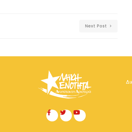
Next Post
Δι