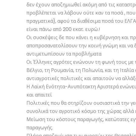
δεν έχουν αποζημιωθεί ακόμη από τις καταστρ
προβλέπεται να λάβουν ούτε καν τα ποσά , που
πραγματικά}, αφού τα διαθέσιμα ποσά του ΕΛΓΑ 
είναι πάνω από 200 εκατ. ευρώ.!
Οι συσκέψεις δε που κάνει η κυβέρνηση και π
αποπροσανατολίσουν την κοινή γνώμη και να δ
αντιμετωπίσουν τα προβλήματα
Οι Έλληνες αγρότες ενώνουν τη φωνή τους με τ
Βέλγιο, τη Ρουμανία, τη Πολωνία, και τη Ιταλί
αντιαγροτικές πολιτικές και απαιτούν να αλλάξο
Η Λαϊκή Ενότητα-Ανυπότακτη Αριστερά ενώνει 
και απαιτεί
Πολιτικές που θα στηρίζουν ουσιαστικά την γεω
συνολικά τον αγροτικό κόσμο της χώρας αλλά κ
Μείωση του κόστους παραγωγής, κατώτατες εγγ
παραγωγής.
Πλήρη αποζημίωση των αγροτών της Θεσσαλίας 