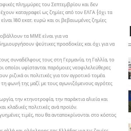
οφικές πλημμύρες του Σεπτεμβρίου και δεν
 έχουν καταγραφεί ως ζημίες από τον ΕΛΓΑ {όχι τα
είναι 180 εκατ. ευρώ και οι βεβαιωμένες ζημίες
ροβάλλουν τα ΜΜΕ είναι για να
ημιουργήσουν ψεύτικες προσδοκίες και όχι για να
ους συναδέλφους τους στη Γερμανία, τη Γαλλία, το
α οι οποίοι υφίστανται παρόμοιες νεοφιλελεύθερες
υν ριζικά οι πολιτικές για τον αγροτικό τομέα.
τη φωνή της μαζί με τους αγωνιζόμενους αγρότες
ργία, την κτηνοτροφία, την παράκτια αλιεία και
αι κλαδικές πολιτικές ανά προϊόν.
υημένες τιμές, που θα ανταποκρίνονται στο κόστος
αλλά και ολόκληρης της Ελλάδας για τις ζημίες,