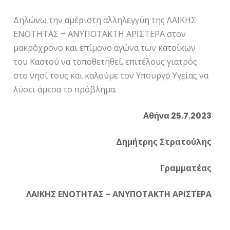
Δηλώνω την αμέριστη αλληλεγγύη της ΛΑΙΚΗΣ
ΕΝΟΤΗΤΑΣ – ΑΝΥΠΟΤΑΚΤΗ ΑΡΙΣΤΕΡΑ στον
μακρόχρονο και επίμονο αγώνα των κατοίκων
του Καστού να τοποθετηθεί, επιτέλους γιατρός
στο νησί τους και καλούμε τον Υπουργό Υγείας να
λύσει άμεσα το πρόβλημα.
Αθήνα 25.7.2023
Δημ
ή
τρης
Στρ
α
το
ύ
λης
Γρ
α
μμ
α
τ
έα
ς
ΛΑΙΚΗΣ
ΕΝΟΤΗΤΑΣ
–
ΑΝΥΠΟΤΑΚΤΗ
ΑΡΙΣΤΕΡΑ