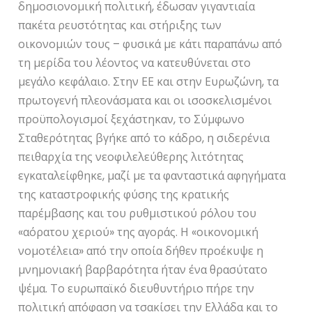
δημοσιονομική πολιτική, έδωσαν γιγαντιαία
πακέτα ρευστότητας και στήριξης των
οικονομιών τους – φυσικά με κάτι παραπάνω από
τη μερίδα του λέοντος να κατευθύνεται στο
μεγάλο κεφάλαιο. Στην ΕΕ και στην Ευρωζώνη, τα
πρωτογενή πλεονάσματα και οι ισοσκελισμένοι
προϋπολογισμοί ξεχάστηκαν, το Σύμφωνο
Σταθερότητας βγήκε από το κάδρο, η σιδερένια
πειθαρχία της νεοφιλελεύθερης λιτότητας
εγκαταλείφθηκε, μαζί με τα φανταστικά αφηγήματα
της καταστροφικής φύσης της κρατικής
παρέμβασης και του ρυθμιστικού ρόλου του
«αόρατου χεριού» της αγοράς. Η «οικονομική
νομοτέλεια» από την οποία δήθεν προέκυψε η
μνημονιακή βαρβαρότητα ήταν ένα θρασύτατο
ψέμα. Το ευρωπαϊκό διευθυντήριο πήρε την
πολιτική απόφαση να τσακίσει την Ελλάδα και το