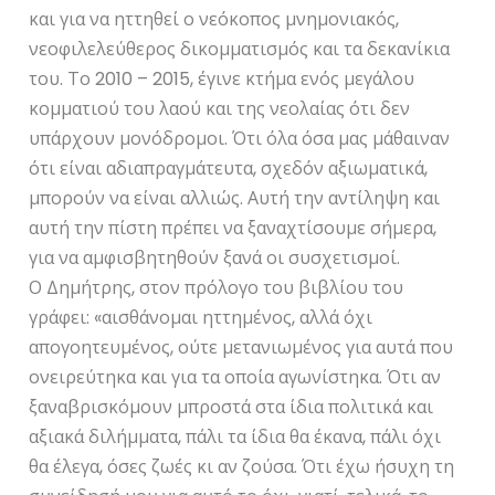
και για να ηττηθεί ο νεόκοπος μνημονιακός,
νεοφιλελεύθερος δικομματισμός και τα δεκανίκια
του. Το 2010 – 2015, έγινε κτήμα ενός μεγάλου
κομματιού του λαού και της νεολαίας ότι δεν
υπάρχουν μονόδρομοι. Ότι όλα όσα μας μάθαιναν
ότι είναι αδιαπραγμάτευτα, σχεδόν αξιωματικά,
μπορούν να είναι αλλιώς. Αυτή την αντίληψη και
αυτή την πίστη πρέπει να ξαναχτίσουμε σήμερα,
για να αμφισβητηθούν ξανά οι συσχετισμοί.
Ο Δημήτρης, στον πρόλογο του βιβλίου του
γράφει: «αισθάνομαι ηττημένος, αλλά όχι
απογοητευμένος, ούτε μετανιωμένος για αυτά που
ονειρεύτηκα και για τα οποία αγωνίστηκα. Ότι αν
ξαναβρισκόμουν μπροστά στα ίδια πολιτικά και
αξιακά διλήμματα, πάλι τα ίδια θα έκανα, πάλι όχι
θα έλεγα, όσες ζωές κι αν ζούσα. Ότι έχω ήσυχη τη