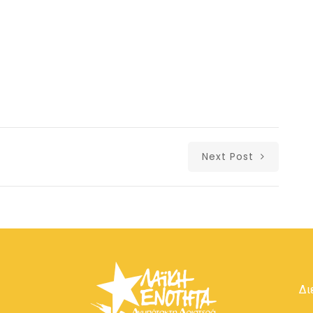
Next Post
Δι