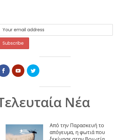
Τελευταία Νέα
Από την Παρασκευή το
απόγευμα, η φωτιά που
ξεκίνησε στην Βοιωτία,