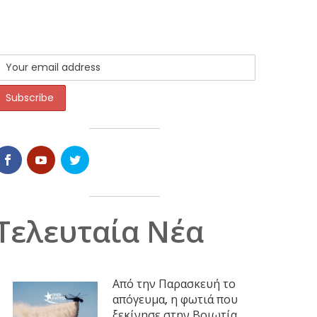
Τελευταία Νέα
Από την Παρασκευή το
απόγευμα, η φωτιά που
ξεκίνησε στην Βοιωτία,