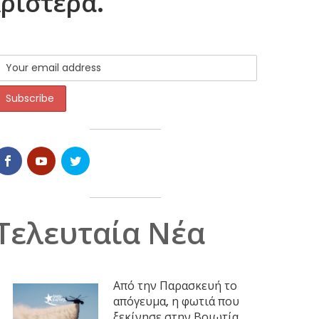
Αριστερά.
Τελευταία Νέα
Από την Παρασκευή το
απόγευμα, η φωτιά που
ξεκίνησε στην Βοιωτία,