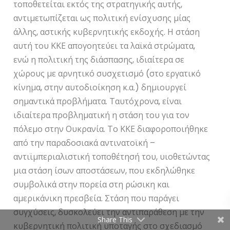
τοποθετείται εκτός της στρατηγικής αυτής,
αντιμετωπίζεται ως πολιτική ενίσχυσης μίας
άλλης, αστικής κυβερνητικής εκδοχής. Η στάση
αυτή του ΚΚΕ απογοητεύει τα λαϊκά στρώματα,
ενώ η πολιτική της διάσπασης, ιδιαίτερα σε
χώρους με αρνητικό συσχετισμό (στο εργατικό
κίνημα, στην αυτοδιοίκηση κ.α.) δημιουργεί
σημαντικά προβλήματα. Ταυτόχρονα, είναι
ιδιαίτερα προβληματική η στάση του για τον
πόλεμο στην Ουκρανία. Το ΚΚΕ διαφοροποιήθηκε
από την παραδοσιακά αντινατοϊκή –
αντιϊμπεριαλιστική τοποθέτησή του, υιοθετώντας
μια στάση ίσων αποστάσεων, που εκδηλώθηκε
συμβολικά στην πορεία στη ρώσικη και
αμερικάνικη πρεσβεία. Στάση που παράγει
συγχύσεις, δυσκολεύει την αντιπαράθεση με την
Share This
κυβερνητική πολιτική υποταγής στο σχεδιασμό