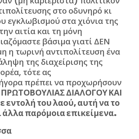
ναν (μη καριερίστα) πολιτικόν
τιπολίτευσης στο οδυνηρό κι
υ εγκλωβισμού στα χιόνια της
την αιτία και τη μόνη
ψιαζόμαστε βάσιμα γιατί ΔΕΝ
η η τωρινή αντιπολίτευση ένα
άληψη της διαχείρισης της
ορέα, τότε ας
ρήγορα πρέπει να προχωρήσουν
Σ ΠΡΩΤΟΒΟΥΛΙΑΣ ΔΙΑΛΟΓΟΥ ΚΑΙ
 εντολή του λαού, αυτή να το
ι άλλα παρόμοια επικείμενα.
σσα