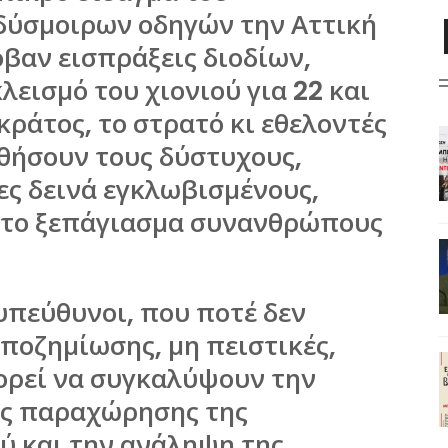
δύσμοιρων οδηγών την Αττική
οβαν εισπράξεις διοδίων,
εισμό του χιονιού για 22 και
κράτος, το στρατό κι εθελοντές
θήσουν τους δύστυχους,
ς δεινά εγκλωβισμένους,
 στο ξεπάγιασμα συνανθρώπους
υπεύθυνοι, που ποτέ δεν
αποζημίωσης, μη πειστικές,
ορεί να συγκαλύψουν την
ας παραχώρησης της
ού και την ανάληψη της