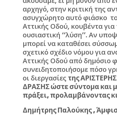
ακούσαμε, ει μη μόνον από έ
αρχηγό, στην κριτική της αν
ασυγχώρητο αυτό φιάσκο το
Αττικής Οδού, κουβέντα για 
ουσιαστική ‘‘λύση’’. Αν υπο
μπορεί να καταθέσει σύσσωμ
σχετικό σχέδιο νόμου για αν
Αττικής Οδού από δημόσιο φ
συνειδητοποιήσομε πόσο γ
οι διεργασίες
της ΑΡΙΣΤΕΡΗ
ΔΡΑΣΗΣ ώστε σύντομα και με
πράξει, προλαμβάνοντας κ
Δημήτρης Παλούκης , Άμφι