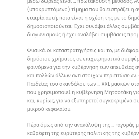
μέσω δωρεάς είναι … πρωτάκουστη μέθοδος. Αν 
(υποκρυπτόμενο) τίμημα που θα εισπράξει η α
εταιρία αυτή, ποια είναι η σχέση της με το δημό
δημοσιοποιούνται; Έχει συνάψει άλλες συμβάσ
διαγωνισμούς ή έχει αναλάβει συμβάσεις προ
Φυσικά, οι καταστρατηγήσεις και το, με διάφορ
δημόσιου χρήματος σε επιχειρηματικά συμφέρ
φαινόμενα για την κυβέρνηση των απευθείας αν
και πολλών άλλων αντίστοιχων περιπτώσεων. 
Παιδείας του σκανδάλου των … XXL μασκών στα
που χρησιμοποιεί η κυβέρνηση Μητσοτάκη για 
και, κυρίως, για να εξυπηρετεί συγκεκριμένα 
μικρού κεφαλαίου.
Πέρα όμως από την ανακάλυψη της … «αγοράς 
καθρέφτη της ευρύτερης πολιτικής της κυβέρν