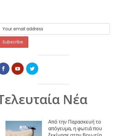
Τελευταία Νέα
Από την Παρασκευή το
απόγευμα, η φωτιά που
ξεκίνησε στην Βοιωτία,