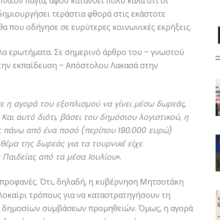
λέον πάγια, αφού κατανοεί πολύ καλά ότι οι
 δημιουργήσει τεράστια φθορά στις εκάστοτε
θα που οδήγησε σε ευρύτερες κοινωνικές εκρήξεις.
λα ερωτήματα. Σε σημερινό άρθρο του – γνωστού
την εκπαίδευση – Απόστολου Λακασά στην
ε η αγορά του εξοπλισμού να γίνει μέσω δωρεάς,
Και αυτό διότι, βάσει του δημόσιου λογιστικού, η
 πάνω από ένα ποσό (περίπου 190.000 ευρώ)
 θέμα της δωρεάς για τα τουρνικέ είχε
Παιδείας από τα μέσα Ιουλίου».
 προφανές. Ότι, δηλαδή, η κυβέρνηση Μητσοτάκη
λοκαίρι τρόπους για να καταστρατηγήσουν τη
ων δημοσίων συμβάσεων προμηθειών. Όμως, η αγορά