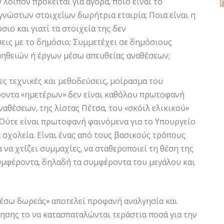
λοιπόν πρόκειται για αγορά, ποιο είναι το
γνώστων στοιχείων δωρήτρια εταιρία; Ποια είναι η
σιο και γιατί τα στοιχεία της δεν
εις με το δημόσιο; Συμμετέχει σε δημόσιους
μηθειών ή έργων μέσω απευθείας αναθέσεων;
ες τεχνικές και μεθοδεύσεις, μοίρασμα του
οντα «ημετέρων» δεν είναι καθόλου πρωτοφανή
αθέσεων, της λίστας Πέτσα, του «σκόιλ ελικικού»
Ούτε είναι πρωτοφανή φαινόμενα για το Υπουργείο
 σχολεία. Είναι ένας από τους βασικούς τρόπους
να χτίζει συμμαχίες, να σταθεροποιεί τη θέση της
συμφέροντα, δηλαδή τα συμφέροντα του μεγάλου και
μέσω δωρεάς» αποτελεί προφανή αναλγησία και
ησης το να κατασπαταλώνται τεράστια ποσά για την