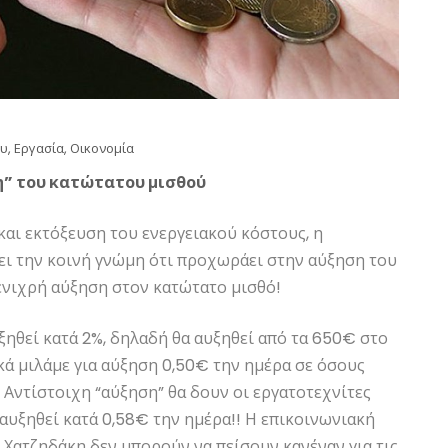
ου
,
Εργασία
,
Οικονομία
ση” του κατώτατου μισθού
αι εκτόξευση του ενεργειακού κόστους, η
ει την κοινή γνώμη ότι προχωράει στην αύξηση του
ενιχρή αύξηση στον κατώτατο μισθό!
υξηθεί κατά 2%, δηλαδή θα αυξηθεί από τα 650€ στο
ά μιλάμε για αύξηση 0,50€ την ημέρα σε όσους
 Αντίστοιχη “αύξηση” θα δουν οι εργατοτεχνίτες
αυξηθεί κατά 0,58€ την ημέρα!! Η επικοινωνιακή
Χατζηδάκη δεν μπορούν να πείσουν κανέναν για τις