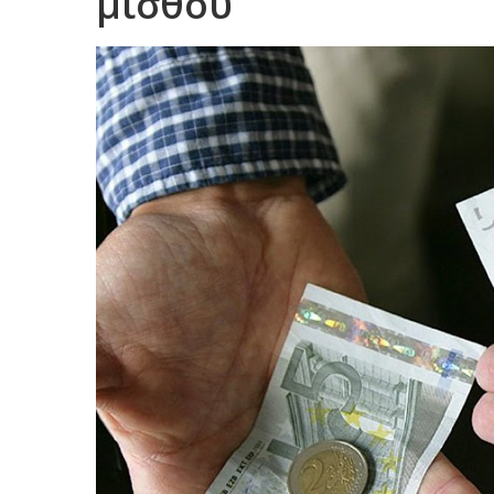
μισθού