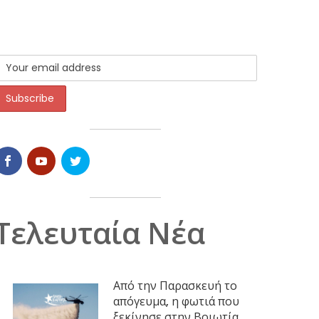
Τελευταία Νέα
Από την Παρασκευή το
απόγευμα, η φωτιά που
ξεκίνησε στην Βοιωτία,