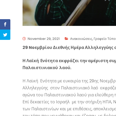
November 29, 2021
Ανακοινώσεις
,
Γραφείο Τύπο
29 Noεμβρίου Διεθνής Ημέρα Αλληλεγγύης 
Η Λαϊκή Ενότητα εκφράζει την αμέριστη σ
Παλαιστινιακού λαού.
Η Λαϊκή Ενότητα με ευκαιρία της 29ης Νοεμβρί
Αλληλεγγύης στον Παλαιστινιακό λαό εκφράζε
αγώνα του Παλαιστινιακού λαού για ελεύθερη 
Επί δεκαετίες το Ισραήλ με την στήριξη ΗΠΑ,
των Παλαιστινίων και με επιθέσεις, αποκλεισ
τον τόπο που γεννήθηκαν και έζησαν με δολοφ