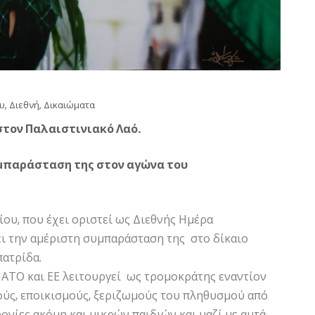
υ
,
Διεθνή
,
Δικαιώματα
στον Παλαιστινιακό Λαό.
υμπαράσταση της στον αγώνα του
ου, που έχει οριστεί ως Διεθνής Ημέρα
ι την αμέριστη συμπαράσταση της στο δίκαιο
πατρίδα.
 ΝΑΤΟ και ΕΕ λειτουργεί ως τρομοκράτης εναντίον
μούς, εποικισμούς, ξεριζωμούς του πληθυσμού από
ονίες ακόμη και μικρών παιδιών και μαζί με αυτά