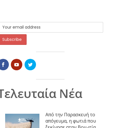
Τελευταία Νέα
Από την Παρασκευή το
απόγευμα, η φωτιά που
ξεκίνησε στην Βοιωτία,