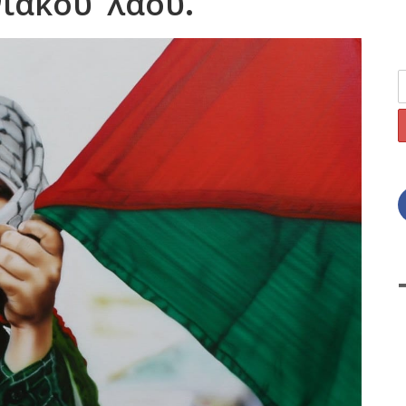
νιακού λαού.