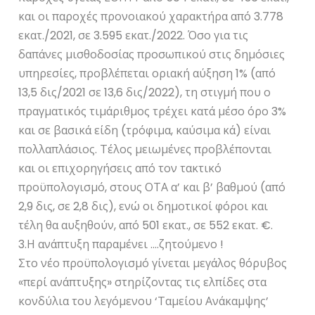
και οι παροχές προνοιακού χαρακτήρα από 3.778
εκατ./2021, σε 3.595 εκατ./2022. Όσο για τις
δαπάνες μισθοδοσίας προσωπικού στις δημόσιες
υπηρεσίες, προβλέπεται οριακή αύξηση 1% (από
13,5 δις/2021 σε 13,6 δις/2022), τη στιγμή που ο
πραγματικός τιμάριθμος τρέχει κατά μέσο όρο 3%
και σε βασικά είδη (τρόφιμα, καύσιμα κά) είναι
πολλαπλάσιος. Τέλος μειωμένες προβλέπονται
και οι επιχορηγήσεις από τον τακτικό
προϋπολογισμό, στους ΟΤΑ α’ και β’ βαθμού (από
2,9 δις, σε 2,8 δις), ενώ οι δημοτικοί φόροι και
τέλη θα αυξηθούν, από 501 εκατ., σε 552 εκατ. €.
3.Η ανάπτυξη παραμένει ….ζητούμενο !
Στο νέο προϋπολογισμό γίνεται μεγάλος θόρυβος
«περί ανάπτυξης» στηρίζοντας τις ελπίδες στα
κονδύλια του λεγόμενου ‘Ταμείου Ανάκαμψης’