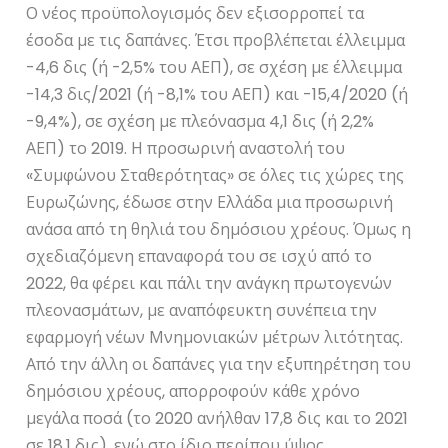
Ο νέος προϋπολογισμός δεν εξισορροπεί τα
έσοδα με τις δαπάνες. Έτσι προβλέπεται έλλειμμα
-4,6 δις (ή -2,5% του ΑΕΠ), σε σχέση με έλλειμμα
-14,3 δις/2021 (ή -8,1% του ΑΕΠ) και -15,4/2020 (ή
-9,4%), σε σχέση με πλεόνασμα 4,1 δις (ή 2,2%
ΑΕΠ) το 2019. Η προσωρινή αναστολή του
«Συμφώνου Σταθερότητας» σε όλες τις χώρες της
Ευρωζώνης, έδωσε στην Ελλάδα μια προσωρινή
ανάσα από τη θηλιά του δημόσιου χρέους. Όμως η
σχεδιαζόμενη επαναφορά του σε ισχύ από το
2022, θα φέρει και πάλι την ανάγκη πρωτογενών
πλεονασμάτων, με αναπόφευκτη συνέπεια την
εφαρμογή νέων Μνημονιακών μέτρων λιτότητας.
Από την άλλη οι δαπάνες για την εξυπηρέτηση του
δημόσιου χρέους, απορροφούν κάθε χρόνο
μεγάλα ποσά (το 2020 ανήλθαν 17,8 δις και το 2021
σε 18,1 δις), ενώ στο ίδιο περίπου ύψος