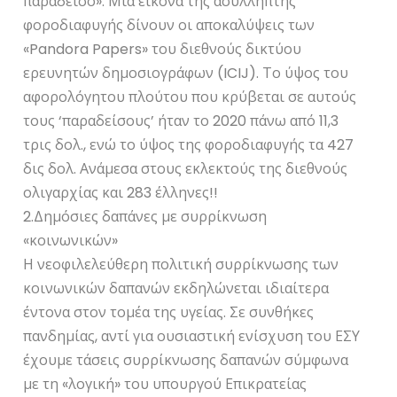
παράδεισο». Μια εικόνα της ασύλληπτης
φοροδιαφυγής δίνουν οι αποκαλύψεις των
«Pandora Papers» του διεθνούς δικτύου
ερευνητών δημοσιογράφων (ICIJ). Το ύψος του
αφορολόγητου πλούτου που κρύβεται σε αυτούς
τους ‘παραδείσους’ ήταν το 2020 πάνω από 11,3
τρις δολ., ενώ το ύψος της φοροδιαφυγής τα 427
δις δολ. Ανάμεσα στους εκλεκτούς της διεθνούς
ολιγαρχίας και 283 έλληνες!!
2.Δημόσιες δαπάνες με συρρίκνωση
«κοινωνικών»
Η νεοφιλελεύθερη πολιτική συρρίκνωσης των
κοινωνικών δαπανών εκδηλώνεται ιδιαίτερα
έντονα στον τομέα της υγείας. Σε συνθήκες
πανδημίας, αντί για ουσιαστική ενίσχυση του ΕΣΥ
έχουμε τάσεις συρρίκνωσης δαπανών σύμφωνα
με τη «λογική» του υπουργού Επικρατείας