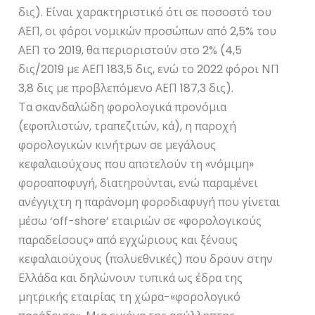
δις). Είναι χαρακτηριστικό ότι σε ποσοστό του
ΑΕΠ, οι φόροι νομικών προσώπων από 2,5% του
ΑΕΠ το 2019, θα περιοριστούν στο 2% (4,5
δις/2019 με ΑΕΠ 183,5 δις, ενώ το 2022 φόροι ΝΠ
3,8 δις με προβλεπόμενο ΑΕΠ 187,3 δις).
Τα σκανδαλώδη φορολογικά προνόμια
(εφοπλιστών, τραπεζιτών, κά), η παροχή
φορολογικών κινήτρων σε μεγάλους
κεφαλαιούχους που αποτελούν τη «νόμιμη»
φοροαποφυγή, διατηρούνται, ενώ παραμένει
ανέγγιχτη η παράνομη φοροδιαφυγή που γίνεται
μέσω ‘off-shore’ εταιριών σε «φορολογικούς
παραδείσους» από εγχώριους και ξένους
κεφαλαιούχους (πολυεθνικές) που δρουν στην
Ελλάδα και δηλώνουν τυπικά ως έδρα της
μητρικής εταιρίας τη χώρα-«φορολογικό