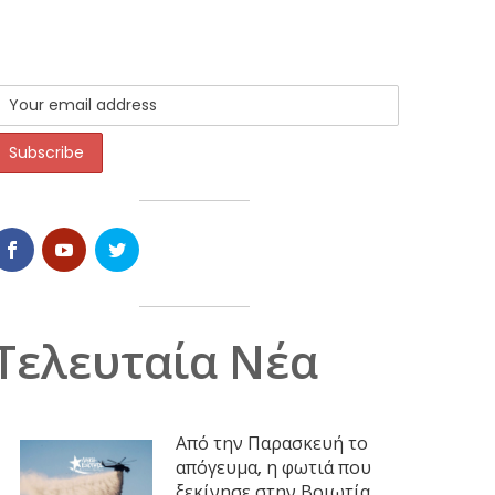
Τελευταία Νέα
Από την Παρασκευή το
απόγευμα, η φωτιά που
ξεκίνησε στην Βοιωτία,