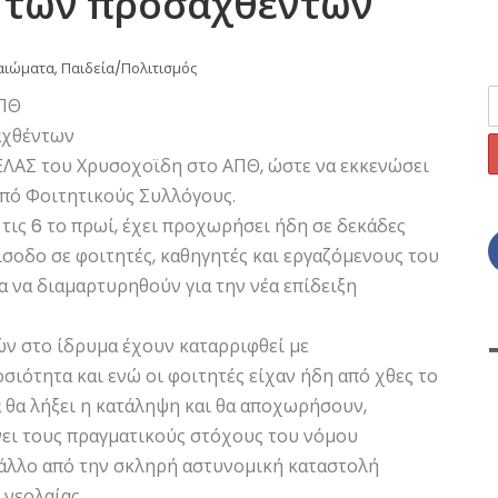
 των προσαχθέντων
αιώματα
,
Παιδεία/Πολιτισμός
ΑΠΘ
αχθέντων
 ΕΛΑΣ του Χρυσοχοϊδη στο ΑΠΘ, ώστε να εκκενώσει
από Φοιτητικούς Συλλόγους.
τις 6 το πρωί, έχει προχωρήσει ήδη σε δεκάδες
ίσοδο σε φοιτητές, καθηγητές και εργαζόμενους του
α να διαμαρτυρηθούν για την νέα επίδειξη
ών στο ίδρυμα έχουν καταρριφθεί με
σιότητα και ενώ οι φοιτητές είχαν ήδη από χθες το
 θα λήξει η κατάληψη και θα αποχωρήσουν,
νει τους πραγματικούς στόχους του νόμου
 άλλο από την σκληρή αστυνομική καταστολή
 νεολαίας.