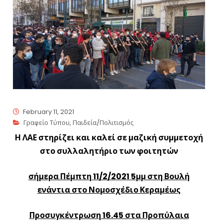
February 11, 2021
Γραφείο Τύπου
,
Παιδεία/Πολιτισμός
Η ΛΑΕ στηρίζει και καλεί σε μαζική συμμετοχή
στο συλλαλητήριο των φοιτητών
σήμερα
Πέμπτη
11/2/2021 5μμ στη Βουλή
ενάντια στο
Νομοσχέδιο
Κεραμέως
Προσυγκέντρωση 16.45 στα Προπύλαια