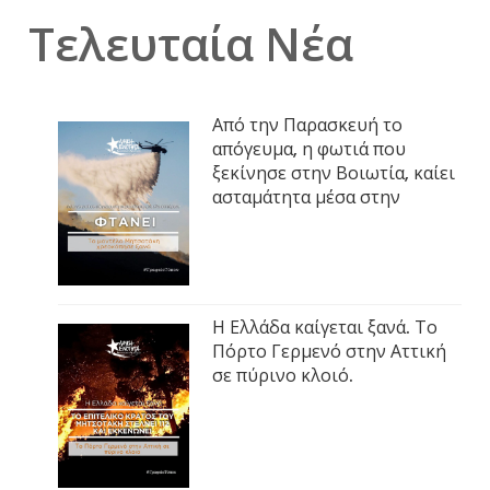
Τελευταία Νέα
Από την Παρασκευή το
απόγευμα, η φωτιά που
ξεκίνησε στην Βοιωτία, καίει
ασταμάτητα μέσα στην
Η Ελλάδα καίγεται ξανά. Το
Πόρτο Γερμενό στην Αττική
σε πύρινο κλοιό.