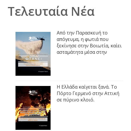
Τελευταία Νέα
Από την Παρασκευή το
απόγευμα, η φωτιά που
ξεκίνησε στην Βοιωτία, καίει
ασταμάτητα μέσα στην
Η Ελλάδα καίγεται ξανά. Το
Πόρτο Γερμενό στην Αττική
σε πύρινο κλοιό.