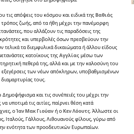
υ τις απόψεις του κόσμου και ειδικά της
Βαθιάς
ς τρόπος ζωής, από τα ήθη μέχρι την πανέμορφη
μετανάστες, που αλλάζουν τις παραδόσεις της
ς ακρότητες και υπερβολές όσων πρεσβεύουν την
ν τελικά τα διεμφυλικά δικαιώματα ή άλλου είδους
μετανάστες κατοίκους της
Αγγλίας
μέσω των
τηρητική πεθερά της, αλλά και με την καλοσύνη του
ις εξεγέρσεις των νέων απόκληρων, υποβαθμισμένων
 διαμαρτυρίας τους.
 Δημοψήφισμα και τις συνέπειές του μέχρι την
να υποτιμά τις αιτίες, παίρνει θέση κατά
χνες, ο
Ίαν Μακ Γιούαν
ή ο
Κεν Λόουτς
. Άλλωστε οι
ς, Ιταλούς, Γάλλους, Λιθουανούς φίλους, γύρω από
α την ενότητα των προοδευτικών Ευρωπαίων.