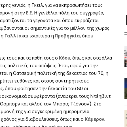
τερης γενιάς, η Γκέιλ, για να εκπροσωπήσει τους
ραμονή στην
Ε.Ε.
Η γενέθλια πόλη του συγγραφέα,
ραματίζονται τα γεγονότα και όπου εκφράζεται
αμβάνονται οι σημαντικές για το μέλλον της χώρας
 η
Γαλλία
και ιδιαίτερα η
Προβηγκία
, όπου
ις τους και τα πάθη τους ο
Κόου
, όπως και στα άλλα
ις πολιτικές του απόψεις. Έτσι, αφού για την
ται η Θατσερική πολιτική της δεκαετίας του 70, η
ρρίπτει ευθύνες και στους συντηρητικούς
ς
, όπου φοίτησαν την δεκαετία του 80 οι
α οικονομικά συμφέροντα (αναφέρει τους Ντέηβιντ
 Όσμπορν και αλλού τον Μπόρις Τζόνσον). Στο
εμμονή της για συγκεκριμένη ημερομηνία
 χρόνος για διαβουλεύσεις, όπως και ο
Κάμερον
,
πειες, οδήγησε στο Δημοψήφισμα.