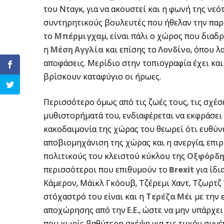
του Νταγκ, για να ακουστεί και η φωνή της νεό
συντηρητικούς βουλευτές που ήθελαν την πα
το
Μπέρμιγχαμ
, είναι πάλι ο χώρος που διαδ
η
Μέση Αγγλία
και επίσης το
Λονδίνο
, όπου λ
αποφάσεις. Μερίδιο στην τοπιογραφία έχει και
βρίσκουν καταφύγιο οι ήρωες.
Περισσότερο όμως από τις ζωές τους, τις σχέσε
μυθιστορήματά του, ενδιαφέρεται να εκφράσει τ
κακοδαιμονία της χώρας του θεωρεί ότι ευθύνε
αποβιομηχάνιση της χώρας και η ανεργία, επι
πολιτικούς του κλειστού κύκλου της
Οξφόρδη
περισσότεροι που επιθυμούν το
Brexit
για ίδι
Κάμερον, Μάϊκλ Γκόουβ, Τζέρεμι Χαντ, Τζωρτζ
στόχαστρό του είναι και η
Τερέζα Μέι
με την 
αποχώρησης από την
Ε.Ε.
, ώστε να μην υπάρχει
που χωρίς βαθύτερη σκέψη για τις τυχόν συνέ