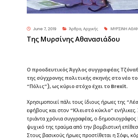
June 7, 2019
Άρθρα
,
Αρχικής
ΜΥΡΣΙΝΗ ΑΘΑ
Της Μυρσίνης Αθανασιάδου
Ο προοδευτικός Άγγλος συγγραφέας Τζόναθα
της σύγχρονης πολιτικής σκηνής στο νέο το
“Πόλις”), ως κύριο στόχο έχει το Brexit.
Χρησιμοποιεί πάλι τους ίδιους ήρωες της
“Λέ
εφήβους και στον
“Κλειστό κύκλο”
ενήλικες. 
τριάντα χρόνια συγγραφέας, ο δημοσιογράφος Ν
ψυχικό της τραύμα από την βομβιστική επίθεσ
Στους βασικούς ήρωες προστίθεται η Σόφι, κόρη