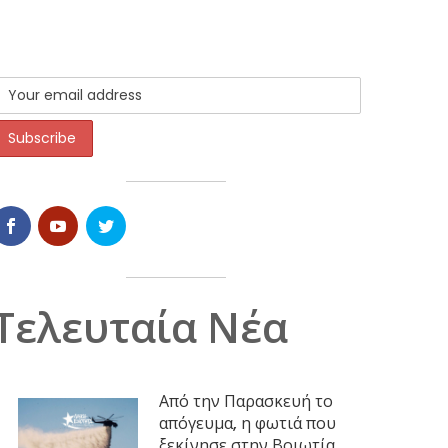
Τελευταία Νέα
Από την Παρασκευή το
απόγευμα, η φωτιά που
ξεκίνησε στην Βοιωτία,