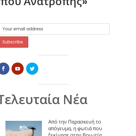
ώπου Ανατροπής»
Τελευταία Νέα
Από την Παρασκευή το
απόγευμα, η φωτιά που
ξεκίνησε στην Βοιωτία,