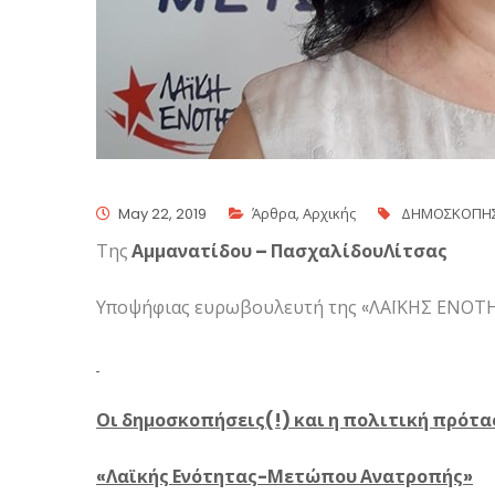
May 22, 2019
Άρθρα
,
Αρχικής
ΔΗΜΟΣΚΟΠΗΣ
Της
Αμμανατίδου – ΠασχαλίδουΛίτσας
Υποψήφιας ευρωβουλευτή της «ΛΑΪΚΗΣ ΕΝ
Οι δημοσκοπήσεις(!) και η πολιτική πρότα
«Λαϊκής Ενότητας-Μετώπου Ανατροπής»