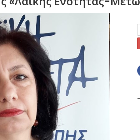
ης «Λαϊκής Ενότητας-Μετ