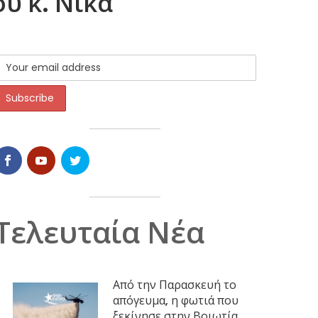
υ κ. Νίκα
Τελευταία Νέα
Από την Παρασκευή το
απόγευμα, η φωτιά που
ξεκίνησε στην Βοιωτία,