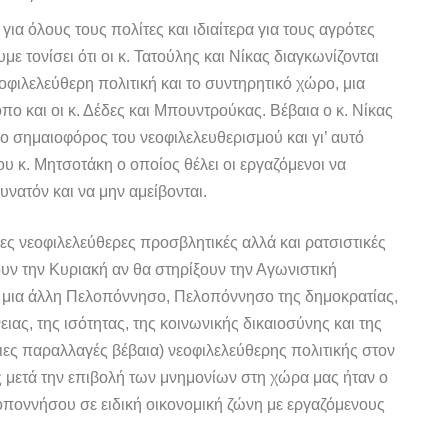
ια όλους τους πολίτες και ιδιαίτερα για τους αγρότες
ε τονίσει ότι οι κ. Τατούλης και Νίκας διαγκωνίζονται
φιλελεύθερη πολιτική και το συντηρητικό χώρο, μια
πο και οι κ. Δέδες και Μπουντρούκας. Βέβαια ο κ. Νίκας
 ο σημαιοφόρος του νεοφιλελευθερισμού και γι’ αυτό
ου κ. Μητσοτάκη ο οποίος θέλει οι εργαζόμενοι να
υνατόν και να μην αμείβονται.
ίες νεοφιλελεύθερες προσβλητικές αλλά και ρατσιστικές
υν την Κυριακή αν θα στηρίξουν την Αγωνιστική
 μια άλλη Πελοπόννησο, Πελοπόννησο της δημοκρατίας,
ας, της ισότητας, της κοινωνικής δικαιοσύνης και της
οιες παραλλαγές βέβαια) νεοφιλελεύθερης πολιτικής στον
ς μετά την επιβολή των μνημονίων στη χώρα μας ήταν ο
λοποννήσου σε ειδική οικονομική ζώνη με εργαζόμενους