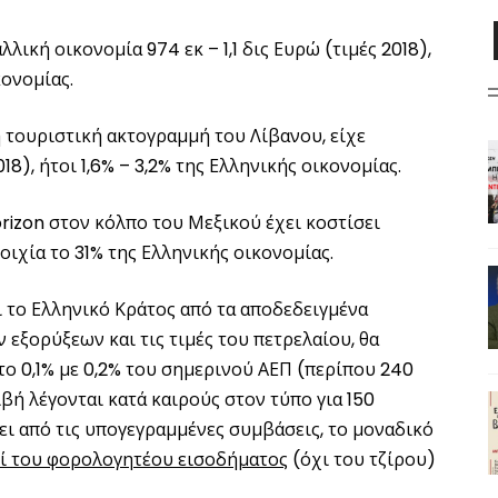
λική οικονομία 974 εκ – 1,1 δις Ευρώ (τιμές 2018),
κονομίας.
η τουριστική ακτογραμμή του Λίβανου, είχε
18), ήτοι 1,6% – 3,2% της Ελληνικής οικονομίας.
rizon στον κόλπο του Μεξικού έχει κοστίσει
οιχία το 31% της Ελληνικής οικονομίας.
ι το Ελληνικό Κράτος από τα αποδεδειγμένα
εξορύξεων και τις τιμές του πετρελαίου, θα
το 0,1% με 0,2% του σημερινού ΑΕΠ (περίπου 240
βή λέγονται κατά καιρούς στον τύπο για 150
ει από τις υπογεγραμμένες συμβάσεις, το μοναδικό
ί του φορολογητέου εισοδήματος
(όχι του τζίρου)