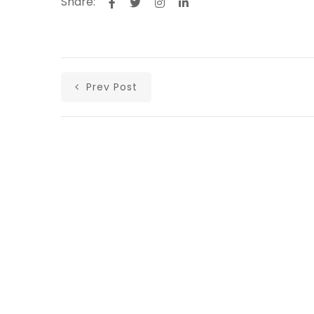
Share:
Prev Post
Αρχική
Ανακοινώσεις
Άρθρα
Υλικά
Επικοινωνία
Ισολογισμοί Λαϊκής Ενότητας