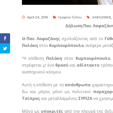
April 24, 2019
Γραφείο Τύπου
ΛΑΦΑΖΑΝΗΣ
,
Δήλωση Παν. Λαφαζάνη 
O Παν. Λαφαζάνης
σχολιάζοντας από το
Γύθ
Πολάκη
στον
Κυμπουρόπουλο
, ανέφερε μετα
“Η επίθεση
Πολάκη
στον
Κυμπουρόπουλο
,
στρέφεται μ’ ένα
θρασύ
και
αδίστακτο
τρόπο
αναπηρικού κόσμου.
Αυτή η επίθεση με τα
απάνθρωπα
χαρακτηρισ
δω και μπρος μόνο ως πολιτικοί
παραχαρ
Τσίπρας
και μεταλλαγμένος
ΣΥΡΙΖΑ
να χρησιμ
Μόνο ως
υποκριτές
από την πλευρά της δεξι