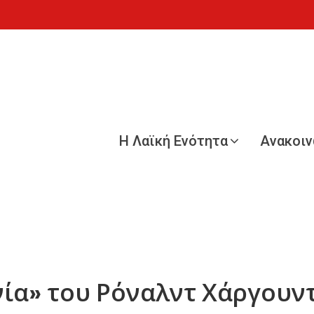
Η Λαϊκή Ενότητα
Ανακοι
α» του Ρόναλντ Χάργουν