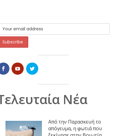
Τελευταία Νέα
Από την Παρασκευή το
απόγευμα, η φωτιά που
ξεκίνησε στην Βοιωτία,