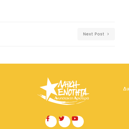
Next Post
Δι