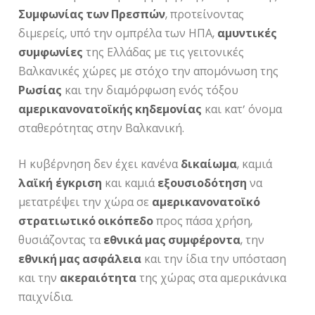
Συμφωνίας των Πρεσπών
, προτείνοντας
διμερείς, υπό την ομπρέλα των ΗΠΑ,
αμυντικές
συμφωνίες
της Ελλάδας με τις γειτονικές
Βαλκανικές χώρες με στόχο την απομόνωση της
Ρωσίας
και την διαμόρφωση ενός τόξου
αμερικανονατοϊκής κηδεμονίας
και κατ’ όνομα
σταθερότητας στην Βαλκανική.
Η κυβέρνηση δεν έχει κανένα
δικαίωμα
, καμιά
λαϊκή
έγκριση
και καμιά
εξουσιοδότηση
να
μετατρέψει την χώρα σε
αμερικανονατοϊκό
στρατιωτικό οικόπεδο
προς πάσα χρήση,
θυσιάζοντας τα
εθνικά μας συμφέροντα
, την
εθνική μας ασφάλεια
και την ίδια την υπόσταση
και την
ακεραιότητα
της χώρας στα αμερικάνικα
παιχνίδια.