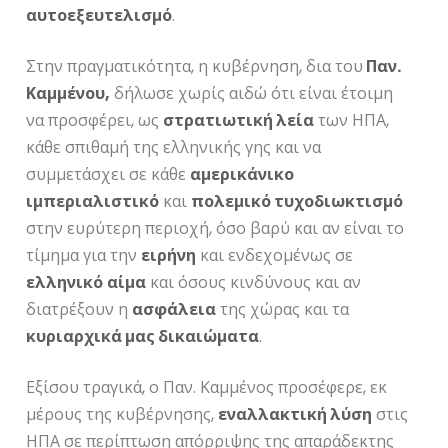
αυτοεξευτελισμό
.
Στην πραγματικότητα, η κυβέρνηση, δια του
Παν.
Καμμένου,
δήλωσε χωρίς αιδώ ότι είναι έτοιμη
να προσφέρει, ως
στρατιωτική λεία
των ΗΠΑ,
κάθε σπιθαμή της ελληνικής γης και να
συμμετάσχει σε κάθε
αμερικάνικο
ιμπεριαλιστικό
και
πολεμικό τυχοδιωκτισμό
στην ευρύτερη περιοχή, όσο βαρύ και αν είναι το
τίμημα για την
ειρήνη
και ενδεχομένως σε
ελληνικό
αίμα
και όσους κινδύνους και αν
διατρέξουν η
ασφάλεια
της χώρας και τα
κυριαρχικά μας δικαιώματα
.
Εξίσου τραγικά, ο Παν. Καμμένος προσέφερε, εκ
μέρους της κυβέρνησης,
εναλλακτική λύση
στις
ΗΠΑ σε περίπτωση απόρριψης της απαράδεκτης