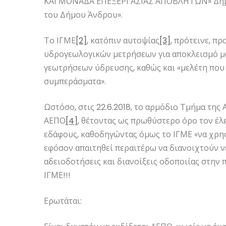
ΚΑΙ ΜΟΝΑΔΑ ΕΠΕΞΕΡΓΑΣΙΑΣ ΑΠΟΒΛΗΤΩΝ» Δήμου
του Δήμου Άνδρου».
Το ΙΓΜΕ
[2]
, κατόπιν αυτοψίας
[3]
, πρότεινε, πρ
υδρογεωλογικών μετρήσεων για αποκλεισμό μ
γεωτρήσεων ύδρευσης, καθώς και «μελέτη που 
συμπεράσματα».
Ωστόσο, στις 22.6.2018, το αρμόδιο Τμήμα της
ΑΕΠΟ
[4]
, θέτοντας ως πρωθύστερο όρο τον έλ
εδάφους, καθοδηγώντας όμως το ΙΓΜΕ «να χρη
εφόσον απαιτηθεί περαιτέρω να διανοιχτούν ν
αδειοδοτήσεις και διανοίξεις οδοποιίας στην 
ΙΓΜΕ!!!
Ερωτάται: