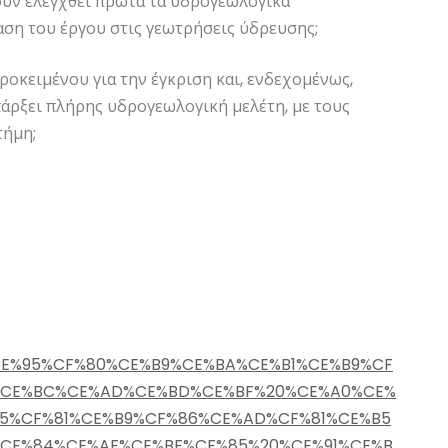
χουν ελεγχθεί πρώτα τα υδρογεωλογικά
αση του έργου στις γεωτρήσεις ύδρευσης;
προκειμένου για την έγκριση και, ενδεχομένως,
άρξει πλήρης υδρογεωλογική μελέτη, με τους
τήμη;
ου
ews/%CE%95%CF%80%CE%B9%CE%BA%CE%B1%CE%B9%CF
%CE%BC%CE%AD%CE%BD%CE%BF%20%CE%A0%CE%
5%CF%81%CE%B9%CF%86%CE%AD%CF%81%CE%B5
%CF%84%CE%AF%CE%BF%CF%85%20%CE%91%CE%B