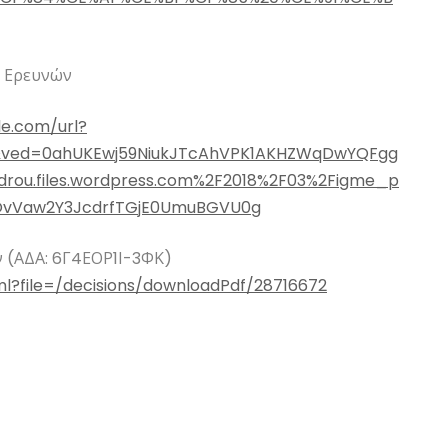
ν Ερευνών
le.com/url?
&ved=0ahUKEwj59NiukJTcAhVPK1AKHZWqDwYQFgg
drou.files.wordpress.com%2F2018%2F03%2Figme_p
OvVaw2Y3JcdrfTGjE0UmuBGVU0g
 (ΑΔΑ: 6Γ4ΕΟΡ1Ι-3ΦΚ)
ml?file=/decisions/downloadPdf/28716672