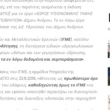
υ που κατατέθηκε στην Κομισιόν, αναφερόταν ότι,
ς, επί του παρόντος αναμένεται η έκδοση
ΑΕΠΟ) για το έργο «ΧΩΡΟΣ ΥΓΕΙΟΝΟΜΙΚΗΣ ΤΑΦΗΣ
ΟΒΛΗΤΩΝ» Δήμου Άνδρου. Το εν λόγω έργο
ύσκα» της Δ.Ε. Υδρούσας του Δήμου Άνδρου
».
ών και Μεταλλευτικών Ερευνών (
ΙΓΜΕ
), κατόπιν
οδότησης
, τη διενέργεια ειδικών υδρογεωλογικών
γείων υδάτων και των γεωτρήσεων ύδρευσης,
 τα εν λόγω δεδομένα και συμπεράσματα
»
.
άσεις του ΙΓΜΕ, η αρμόδια Υπηρεσία της
ΠΟ στις 22.6.2018, «
θέτοντας ως
πρωθύστερο όρο
ς του εδάφους,
καθοδηγώντας όμως το ΙΓΜΕ
«να
ις και εφόσον απαιτηθεί περαιτέρω να διανοιχτούν
οτήσεις και διανοίξεις οδοποιίας στην περιοχή
»!!!