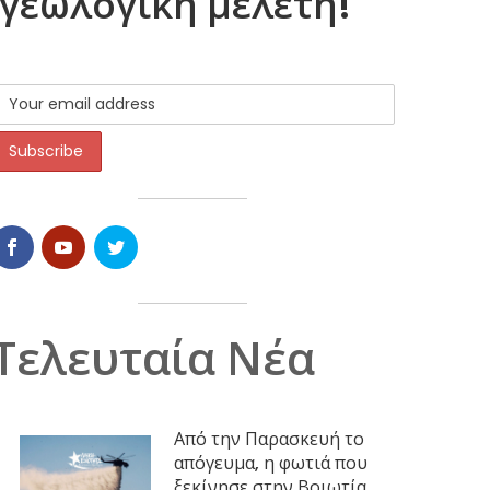
γεωλογική μελέτη!
Τελευταία Νέα
Από την Παρασκευή το
απόγευμα, η φωτιά που
ξεκίνησε στην Βοιωτία,