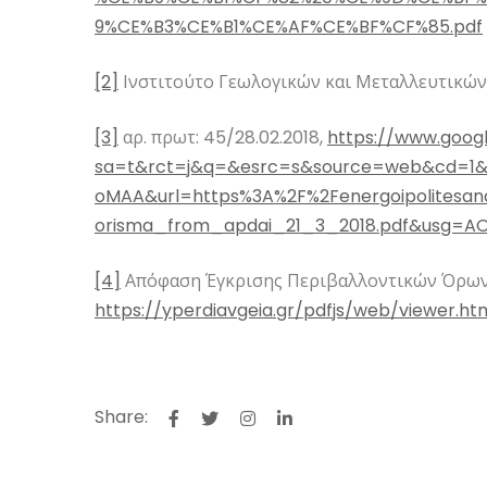
9%CE%B3%CE%B1%CE%AF%CE%BF%CF%85.pdf
[2]
Ινστιτούτο Γεωλογικών και Μεταλλευτικώ
[3]
αρ. πρωτ: 45/28.02.2018,
https://www.goog
sa=t&rct=j&q=&esrc=s&source=web&cd=1
oMAA&url=https%3A%2F%2Fenergoipolitesan
orisma_from_apdai_21_3_2018.pdf&usg=A
[4]
Απόφαση Έγκρισης Περιβαλλοντικών Όρων
https://yperdiavgeia.gr/pdfjs/web/viewer.ht
Share: