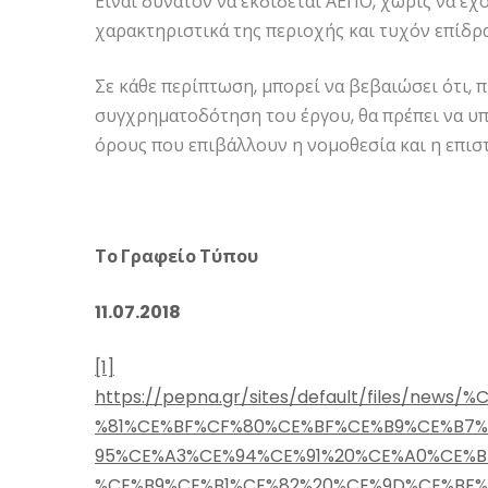
Είναι δυνατόν να εκδίδεται ΑΕΠΟ, χωρίς να έ
χαρακτηριστικά της περιοχής και τυχόν επίδρ
Σε κάθε περίπτωση, μπορεί να βεβαιώσει ότι, 
συγχρηματοδότηση του έργου, θα πρέπει να υπ
όρους που επιβάλλουν η νομοθεσία και η επισ
Το Γραφείο Τύπ
11.07.2018
[1]
https://pepna.gr/sites/default/files/n
%81%CE%BF%CF%80%CE%BF%CE%B9%CE%B7
95%CE%A3%CE%94%CE%91%20%CE%A0%CE%B
%CE%B9%CE%B1%CF%82%20%CE%9D%CE%BF