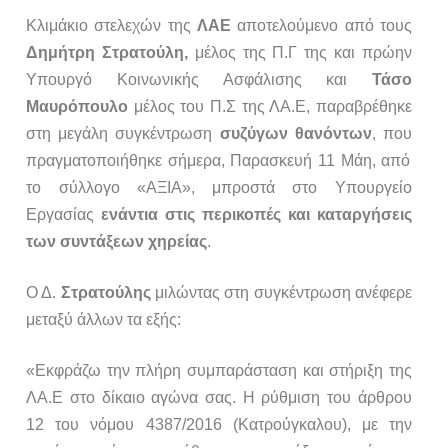
Κλιμάκιο στελεχών της
ΛΑΕ
αποτελούμενο
από τους
Δημήτρη
Στρατούλη,
μέλος της Π.Γ της και πρώην
Υπουργό Κοινωνικής Ασφάλισης
και
Τάσο
Μαυρόπουλο
μέλος του Π.Σ της ΛΑ.Ε,
παραβρέθηκε
στη μεγάλη
συγκέντρωση
συζύγων θανόντων
, που
πραγματοποιήθηκε σήμερα, Παρασκευή 11 Μάη, από
το σύλλογο «ΑΞΙΑ», μπροστά στο
Υπουργείο
Εργασίας
ενάντια στις περικοπές και καταργήσεις
των συντάξεων χηρείας
.
Ο Δ.
Στρατούλης
μιλώντας στη συγκέντρωση ανέφερε
μεταξύ άλλων τα εξής
:
«Εκφράζω την πλήρη συμπαράσταση και στήριξη της
ΛΑ.Ε στο δίκαιο αγώνα σας. Η ρύθμιση του άρθρου
12 του νόμου 4387/2016 (Κατρούγκαλου), με την