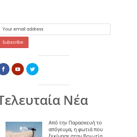
Τελευταία Νέα
Από την Παρασκευή το
απόγευμα, η φωτιά που
ξεκίνησε στην Βοιωτία,