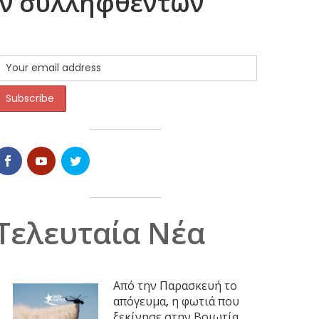
ων συλληφθέντων
Τελευταία Νέα
Από την Παρασκευή το
απόγευμα, η φωτιά που
ξεκίνησε στην Βοιωτία,